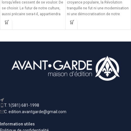
lorsqu’elles cessent de se vouloir. De
croyance populaire, la Révolution
se choisir. Le futur de notre culture,
tranquille ne fut ni une modernisation
aussi précaire sera-t-il, appartiendra
ni une démocratisation de notre
d’abord à ceux qui auront le courage
société. Le véritable sens de la
de le nommer, et de le défendre. Car
Révolution tranquille réside plutôt
je le dis, c’est dans le refus de voir
dans le rejet des fondements
disparaître silencieusement notre
catholiques et gréco-latins de notre
douce permanence que se manifeste
patrie au profit d'un esprit libéral,
la plus belle forme de vie terrestre : la
individualiste et matérialiste
nôtre
typiquement anglo-saxon. Victimes
d'une acculturation intérieure, nous
-- 152 pages
sommes devenus, malgré nous, des
Pour acheter nos livres hors Québec,
Américains francophones. La
communiquez avec nous par courriel.
Révolution tranquille est donc une
seconde conquête, pire que la
première ! Certes, en 1760, les
Anglais se sont emparés du « corps
» de notre nation. Mais, en 1960, ils
T. 1(581) 681-1998
se sont emparés de notre « âme »,
C. edition.avantgarde@gmail.com
réalisant du coup le projet de Lord
Durham : nous donner un caractère
Information utiles
anglais... Alors, sommes-nous
Politique de confidentialité
maîtres chez nous ?