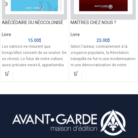
ABÉCÉDAIRE DU NÉOCOLONISÉ
MAÎTRES CHEZ NOUS ?
Livre
Livre
15.00
$
25.00
$
Les nations ne meurent que
Selon l'auteur, contrairement à la
lorsqu’elles cessent de se vouloir. De
croyance populaire, la Révolution
se choisir. Le futur de notre culture,
tranquille ne fut ni une modernisation
aussi précaire sera-t-il, appartiendra
ni une démocratisation de notre
d’abord à ceux qui auront le courage
société. Le véritable sens de la
de le nommer, et de le défendre. Car
Révolution tranquille réside plutôt
je le dis, c’est dans le refus de voir
dans le rejet des fondements
disparaître silencieusement notre
catholiques et gréco-latins de notre
douce permanence que se manifeste
patrie au profit d'un esprit libéral,
la plus belle forme de vie terrestre : la
individualiste et matérialiste
nôtre
typiquement anglo-saxon. Victimes
d'une acculturation intérieure, nous
-- 152 pages
sommes devenus, malgré nous, des
Pour acheter nos livres hors Québec,
Américains francophones. La
communiquez avec nous par courriel.
Révolution tranquille est donc une